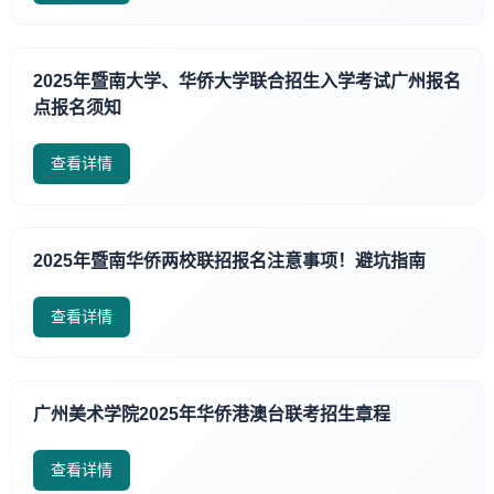
2025年暨南大学、华侨大学联合招生入学考试广州报名
点报名须知
查看详情
2025年暨南华侨两校联招报名注意事项！避坑指南
查看详情
广州美术学院2025年华侨港澳台联考招生章程
查看详情