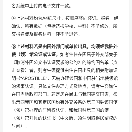
名系统中上传的电子文件一致。
④上述材料均为A4纸尺寸，按顺序竖向装订。报名一经
确认，所有数据（包括选报学校、学科）不予修改，所
交报名费及报名材料一律不予退还。
⑤上述材料
若是由国外部门或单位出具，均
须
经我驻外
使（领）馆公证或认证。
如考生住在国属于外交部关于
《取消外国公文书认证要求的公约》的缔约国名单（
点
击查看
）者，则考生须提供由住在国出具的相关附加证
明书“APOSTILLE”，无需办理该国和中国驻当地使领馆
的领事认证。具体文件办理方式及地点，请考生咨询住
在国当地政府部门。若定居在尚未与我国建交国家，须
出示同我国和其定居国均有外交关系的第三国驻该国使
（领）馆办理的居留权认证，和我国驻第三国的使
（领）馆开具的认证书（中文版，须注明取得居留权的
时间）。