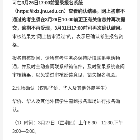
可在
3
月
26
日
17:00
前登录报名系统
（
https://lxlz.jnu.edu.cn
）查看确认结果。网上初审不
通过的考生须在
3
月
29
日
10:00
前更正有关信息并再次提
交，逾期不再受理，
3
月
31
日
17:00
前可再次确认结果。
审核结果为“网上初审通过”的，表示已确认考生报名资
格。
报名审核期间，请所有考生务必保持所填联系电话畅
通，并及时主动查阅联系邮箱信件，及时登录系统查阅
审核结果，以免错过审核反馈意见，错失报名机会。
2.现场确认（仅限华侨、华人及其他外籍学生）
华侨、华人及其他外籍学生需到报名现场进行报名确
认。
（1）时间：3月27日（星期四）上午8:30—11:30,下午
3:00—5:00。