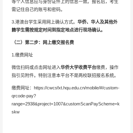
等个人信息应与身份证件上的信息一致。报名后，考生
需记住自己的账号和密码。
3.港澳台学生采用网上确认方式。
华侨、华人及其他外
籍学生需按规定时间到指定地点进行现场确认。
（二）第二步：网上缴交报名费
1.缴费网址
微信扫码或
点击网址
进入
华侨大学收费平台
缴费，操作
指引见附件。特别注意本平台不是两校联招报名系统。
缴费网址：
https://cwcsfxt.hqu.edu.cn/mobile/#/custom-
qrcode-pay?
range=2938&project=1007&customScanPayScheme=k
skw