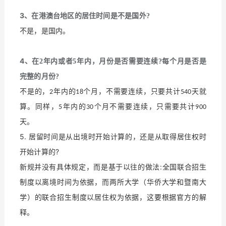
3
、在港澳台地区的居住时间是不是国外
?
不是，是国内。
4
、在
2
年内或者
5
年内，月份是否需要连续
?
每个月是否是
完整的月份
?
不是的，
年内的
个月，不需要连续，只要共计
天就
2
18
540
算。同样，
年内的
个月不需要连续，只需要共计
5
30
900
天。
5. 居留时间是从出境时开始计算的，还是从取得居住权时
开始计算的?
新规并没有具体规定，而是基于以往的做法:全国联合招生
制度以离境时间为依据，而两所大学（
华侨大学和暨南大
）的联合招生制度以居住权为依据，这要根据官方的解
学
释。