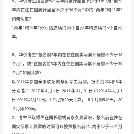
5
、华侨考生报名条件
“
两年内累计居留不少于
18
个月
”
或
“5
年内在住在国累计居留不少于
30
个月
”
中的
“
两年
”
和
“5
年
”
如何认定？
两年
和
年
分别指连续的两个自然年和连续的
个自然
“
”
“5
”
5
年。
6
、华侨考生
“
报名前
2
年内在住在国实际累计居留不少于
18
个月
”
，或
“
在报名前
5
年内在住在国实际累计居留不少于
30
个月
”
如何计算？
以
年参加全国联招的华侨考生为例，报名前
年和
年
2019
2
5
分别指：
年
月
日
年
月
日和
年
月
2017
4
1
-2019
3
31
2014
4
1
日
年
月
日。
个月按
天计算，
个月即
天，
-2019
3
31
1
30
18
540
30
个月即
天。
900
7
、考生已取得住在国长期或者永久居留权，报名前在住在
国实际累计居留的时间可以按照报名前
5
年内不少于
30
个月