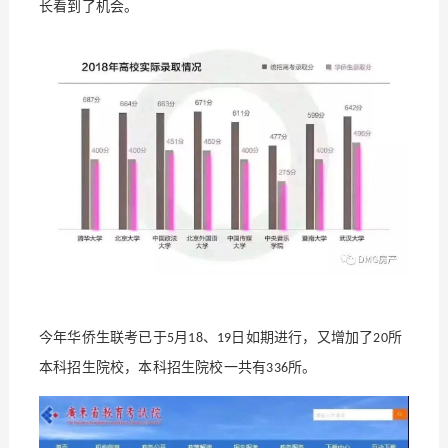
长看到了机会。
年华侨生联考已于
月
、
日如期进行，又增加了
所
今
5
18
19
20
本科招生院校，本科招生院校一共有
所。
336