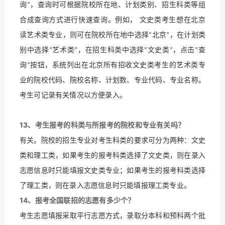
询
，查询时可根据院校所在地、计划类别、招生科类等组
”
合成查询方式进行快速查询。例如， 文史类考生想在北京
读艺术类专业，则可在院校所在地中选择
北京
，在计划类
“
”
别中选择
艺术类
，在招生科类中选择
文史类
，点击
查
“
”
“
”
“
询
按钮，系统列出在北京所有招收文史类考生的艺术类专
”
业的院校代码、院校名称、计划数、专业代码、专业名称。
考生可记录有关情况以方便录入。
13
、考生报考的科类与所报考的院校和专业有关吗？
有关。院校的招生专业对考生科类的要求可分为两种：文史
类和理工类，如果考生的报考科类选择了文史类，则在录入
志愿信息时只能填报文史类专业；如果考生的报考科类选择
了理工类，则在录入志愿信息时只能填报理工类专业。
14
、报考全国联招的志愿有多少个？
考生志愿填报采取平行志愿方式，录取分本科和预科两个批