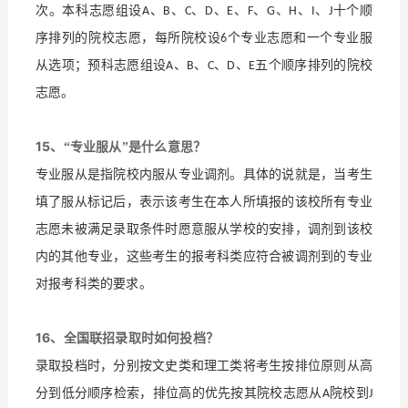
次。本科志愿组设
、
、
、
、
、
、
、
、
、
十个顺
A
B
C
D
E
F
G
H
I
J
序排列的院校志愿，每所院校设
个专业志愿和一个专业服
6
从选项；预科志愿组设
、
、
、
、
五个顺序排列的院校
A
B
C
D
E
志愿。
15
、
“
专业服从
”
是什么意思？
专业服从是指院校内服从专业调剂。具体的说就是，当考生
填了服从标记后，表示该考生在本人所填报的该校所有专业
志愿未被满足录取条件时愿意服从学校的安排，调剂到该校
内的其他专业，这些考生的报考科类应符合被调剂到的专业
对报考科类的要求。
16
、全国联招录取时如何投档？
录取投档时，分别按文史类和理工类将考生按排位原则从高
分到低分顺序检索，排位高的优先按其院校志愿从
院校到
A
J