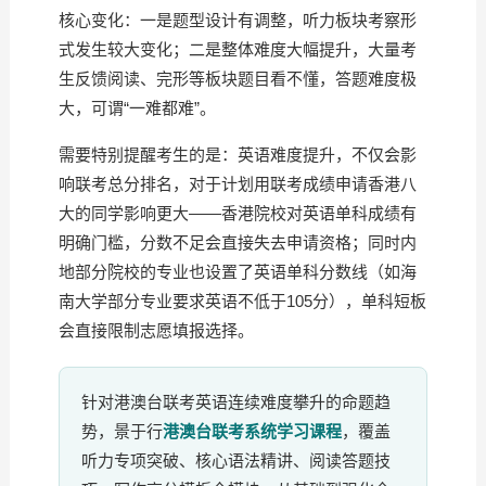
核心变化：一是题型设计有调整，听力板块考察形
式发生较大变化；二是整体难度大幅提升，大量考
生反馈阅读、完形等板块题目看不懂，答题难度极
大，可谓“一难都难”。
需要特别提醒考生的是：英语难度提升，不仅会影
响联考总分排名，对于计划用联考成绩申请香港八
大的同学影响更大——香港院校对英语单科成绩有
明确门槛，分数不足会直接失去申请资格；同时内
地部分院校的专业也设置了英语单科分数线（如海
南大学部分专业要求英语不低于105分），单科短板
会直接限制志愿填报选择。
针对港澳台联考英语连续难度攀升的命题趋
势，景于行
港澳台联考系统学习课程
，覆盖
听力专项突破、核心语法精讲、阅读答题技