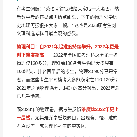
有考生调侃：“英语考得很难给大家甩一大嘴巴，然
后数学考的容易点再给点甜头，下午的物理化学历
史地理再狠狠揍大家一顿。” 这也是2023届考生对
文理科选考科目最直观的感受。
物理科目：自2021年起难度持续攀升，2022年更是
创下难度新高
——2022年全国联考理科总分第一名
物理仅130多分，理科前100名考生物理大多只有
100出头，排名再靠后的考生，物理80-90分已是常
态，而这些考生平时模考大多能稳定在110-120分；
2021年之前物理满分、140+的高分频出，2022年后
已几乎绝迹。
而2023年的物理卷，据考生反馈
难度比2022年更上
一层楼
，尤其是光学板块题目，出现偏、怪、难的
考点设置，成为理科考生的重灾区。