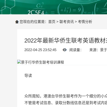
您现在的位置是：
首页
>
联考资讯
>
考情分析
2022年最新华侨生联考英语教
2022-04-25 23:52:45
阅读量：
来源：景
导读
众所周知，港澳台华侨生联考作为一个细分的小
不管是考试信息、录取分数线信息还是到考试内