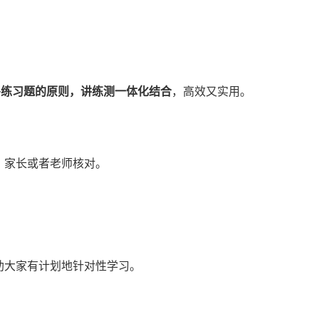
+练习题的原则，讲练测一体化结合
，高效又实用。
、家长或者老师核对。
助大家有计划地针对性学习。