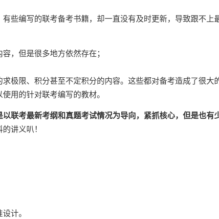
，有些编写的联考备考书籍，却一直没有及时更新，导致跟不上
内容，但是很多地方依然存在；
的求极限、积分甚至不定积分的内容。这些都对备考造成了很大
以使用的针对联考编写的教材。
是以联考最新考纲和真题考试情况为导向，紧抓核心，但是也有
科的讲义叭！
准设计。