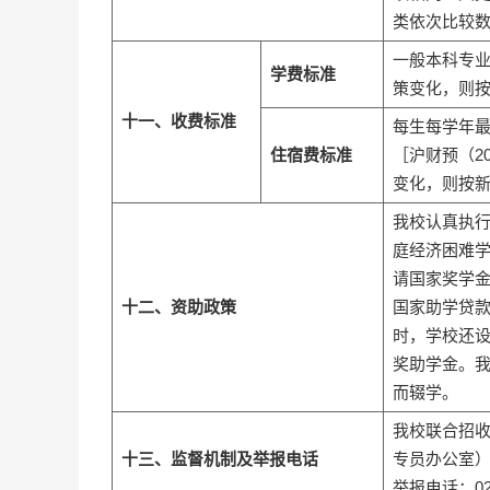
类依次比较
一般本科专业5
学费标准
策变化，则
十一、收费标准
每生每学年最高
住宿费标准
［沪财预（20
变化，则按
我校认真执
庭经济困难学
请国家奖学
十二、资助政策
国家助学贷
时，学校还
奖助学金。
而辍学。
我校联合招
十三、监督机制及举报电话
专员办公室
举报电话：021-