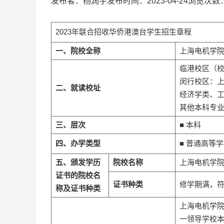
发布者：杨润宇发布时间：2023-04-24浏览次数
2023年联合招收华侨港澳台学生招生章程
一、院校全称
上海电机学
临港校区（校
闵行校区：上
二、就读校址
经济学类、
其他本科专
三、层次
■ 本科
四、办学类型
■ 普通高等
五、颁发学历
院校名称
上海电机学
证书的院校名
证书种类
修学期满，
称及证书种类
上海电机学
一领导学校