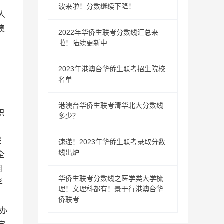
波来啦！分数继续下降！
人
澳
2022年华侨生联考分数线汇总来
啦！陆续更新中
2023年港澳台华侨生联考招生院校
名单
I
港澳台华侨生联考清华北大分数线
职
多少？
才
程
速递！2023年华侨生联考录取分数
线出炉
全
目
华侨生联考分数线之医学类大学梳
学
理！文理科都有！景于行港澳台华
、
侨联考
”办