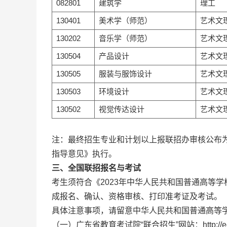
082801
建筑学
理工
130401
美术学（师范）
艺术文
130202
音乐学（师范）
艺术文
130504
产品设计
艺术文
130505
服装与服饰设计
艺术文
130503
环境设计
艺术文
130502
视觉传达设计
艺术文
注：最终招生专业和计划以上报联招办审核公布
指导意见》执行。
三、全国联招报名与考试
考生须符合《2023年中华人民共和国普通高等
成报名、确认、资格审核、打印准考证及考试。
具体注意事项，请留意中华人民共和国普通高等
（一）广东省教育考试院“联合招生”网站：http://eea.gd.g