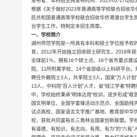
发布者：本科招生网发布时间：2023-02-17动
根据《关于做好2023年普通高等学校联合招收华侨
民共和国普通高等学校联合招收华侨港澳台学生简
台学生工作，特制定本招生简章。
一、学校简介
湖州师范学院是一所具有本科和硕士学位授予权的
育，2012年开始独立招收硕士研究生，2018
全球前1％，拥有16个硕士点、16个省市重点建
院、11所附属学校、14个省部级以上科研平台。
聘任外籍院士3人，共享院士3人，国家“万人计
13人，中科院“百人计划”人才、省“钱江学者”特
中，学校始终秉承“明体达用”校训，逐步形成“
国文明单位、全国学雷锋活动示范点、全国助残
试点高校、国家语言文字推广基地、教育部中华
校，获批共同富裕长三角林业国家创新联盟。学
有道德、有知识、有志向、有用、有为”的“六有”