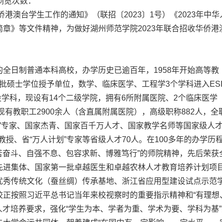
态浏览次数：
港澳台学生工作的通知》（联招〔2023〕1号）《2023年中华
章》等文件精神，为做好湖州师范学院2023年联合招收华侨港
全日制普通本科高校，办学历史已逾百年，1958年开始高等教
年获批硕士学位授予单位，数学、临床医学、工程学3个学科进入ES
设学科，现设有14个二级学院，拥有6所附属医院、2个临床医学
现有教职工2900余人（含直属附属医院），高级职称882人，全
划”专家、国家杰青、国家百千万人才、国家教学名师等国家级人
聘教授、省“万人计划”专家等省级人才70人。在100多年的办学历
艰苦奋斗、自强不息、包容求新、博雅笃行”的师院精神，先后荣获
先进集体、国家第一批卓越医生和卓越农林人才教育培养计划项
优秀传统文化（蚕丝绸）传承基地、浙江省应用型建设试点示范
校正按照习近平总书记当年来校视察时的重要指示精神和“有理想
人才培养要求，强化“学生为本、学者为重、学术为要、学科为基