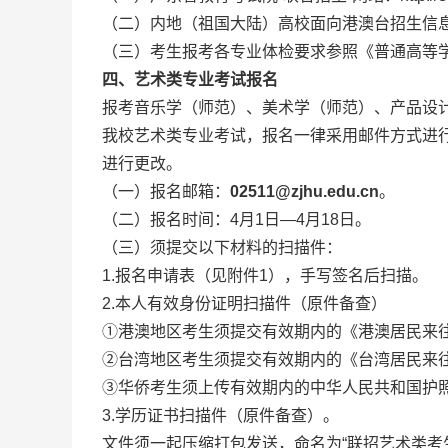
（二）内地（祖国大陆）高校面向港澳台招生信息网：https
（三）考生报考各专业体检要求参照《普通高等
四、艺术类专业考试报名
报考音乐学（师范）、美术学（师范）、产品设
我校艺术类专业考试，报名一律采用邮件方式进
进行更改。
（一）报名邮箱：
02511@zjhu.edu.cn
。
（二）报名时间：4月1日—4月18日。
（三）须提交以下材料的扫描件：
1.报名申请表（见附件1），手写签名后扫描。
2.本人有效身份证明扫描件（原件备查）
①港澳地区考生须提交有效期内的《港澳居民来
②台湾地区考生须提交有效期内的《台湾居民来
③华侨考生须上传有效期内的中华人民共和国护
3.学历证书扫描件（原件备查）。
文件须一起压缩打包发送，命名为“联招艺术类考生+报