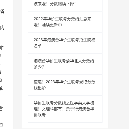
波来啦！分数继续下降！
行省
2022年华侨生联考分数线汇总来
啦！陆续更新中
国内
2023年港澳台华侨生联考招生院校
名单
”
评
港澳台华侨生联考清华北大分数线
展
多少？
教
硕
速递！2023年华侨生联考录取分数
线出炉
单
华侨生联考分数线之医学类大学梳
省
理！文理科都有！景于行港澳台华
侨联考
，
1