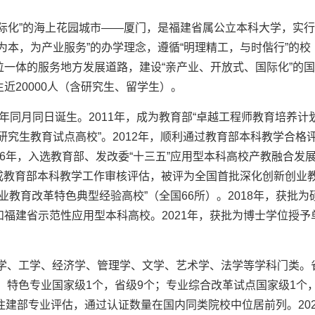
际化”的海上花园城市——厦门，是福建省属公立本科大学，实
为本，为产业服务”的办学理念，遵循“明理精工，与时偕行”的校
一体的服务地方发展道路，建设“亲产业、开放式、国际化”的
近20000人（含研究生、留学生）。
同年同月同日诞生。2011年，成为教育部“卓越工程师教育培养计划
研究生教育试点高校”。2012年，顺利通过教育部本科教学合格
016年，入选教育部、发改委“十三五”应用型本科高校产教融合发
，完成教育部本科教学工作审核评估，被评为全国首批深化创新创业
业教育改革特色典型经验高校”（全国66所）。2018年，获批为
福建省示范性应用型本科高校。2021年，获批为博士学位授予
理学、工学、经济学、管理学、文学、艺术学、法学等学科门类。
个；特色专业国家级1个，省级9个；专业综合改革试点国家级1个
住建部专业评估，通过认证数量在国内同类院校中位居前列。202