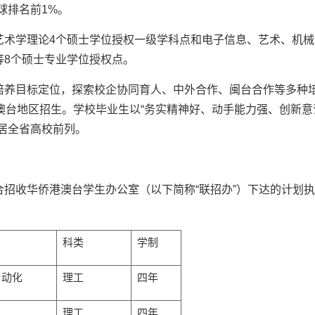
全球排名前1%。
艺术学理论4个硕士学位授权一级学科点和电子信息、艺术、机械
等8个硕士专业学位授权点。
培养目标定位，探索校企协同育人、中外合作、闽台合作等多种
澳台地区招生。学校毕业生以“务实精神好、动手能力强、创新意
居全省高校前列。
招收华侨港澳台学生办公室（以下简称“联招办”）下达的计划执
科类
学制
自动化
理工
四年
理工
四年