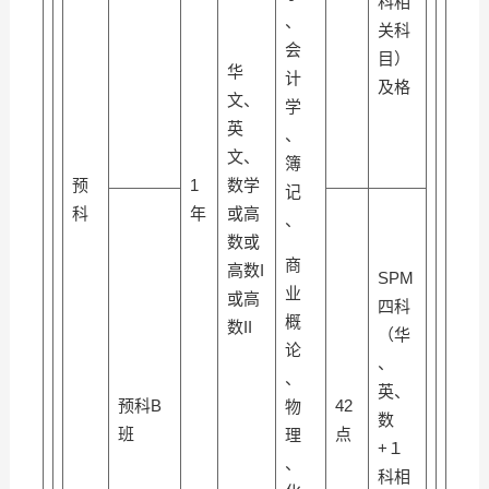
科相
、
关科
会
目）
华
计
及格
文、
学
英
、
文、
簿
预
1
数学
记
科
年
或高
、
数或
商
高数I
SPM
业
或高
四科
概
数II
（华
论
、
、
英、
预科B
42
物
数
班
点
理
+１
、
科相