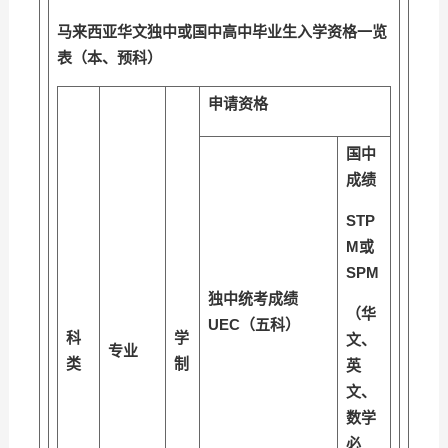
马来西亚华文独中或国中高中毕业生入学资格一览
表（本、预科
）
申请资格
国中
成绩
STP
M
或
SPM
独中统考成绩
（华
UEC
（五科）
科
学
文、
专业
类
制
英
文、
数学
必