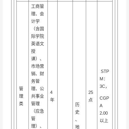
工商管
理、会
计学
（含国
际学院
英语文
授
课）、
市场营
STP
销、财
M：
务管
3C，
管
理、公
4
25
理
共事业
CGP
年
点
类
管理
历
A
（应急
史
2.00
管
、
以上
理）、
地