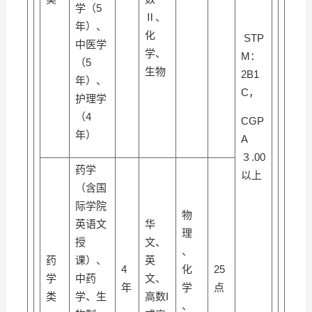
学（5
Ⅱ、
年）、
化
STP
中医学
学、
M：
（5
生物
2B1
年）、
C，
护理学
（4
CGP
年）
A
３.00
药学
以上
（含国
际学院
物
英语文
华
理
授
文、
、
药
课）、
英
4
化
25
学
中药
文、
年
学
点
类
学、生
高数I
、