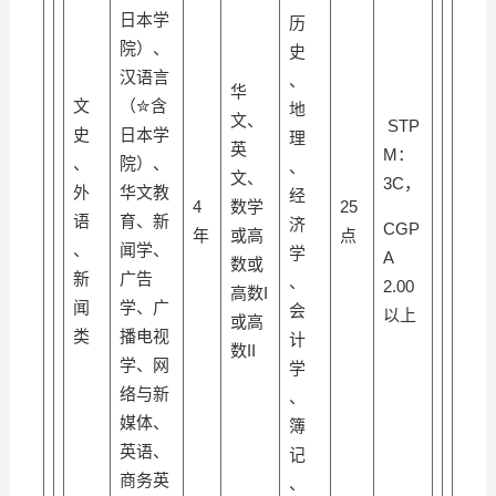
日本学
历
院）、
史
汉语言
、
华
文
（✮含
地
文、
STP
史
日本学
理
英
M：
、
院）、
、
文、
3C，
外
华文教
经
4
数学
25
语
育、新
济
CGP
年
或高
点
、
闻学、
学
A
数或
新
广告
、
2.00
高数I
闻
学、广
会
以上
或高
类
播电视
计
数II
学、网
学
络与新
、
媒体、
簿
英语、
记
商务英
、