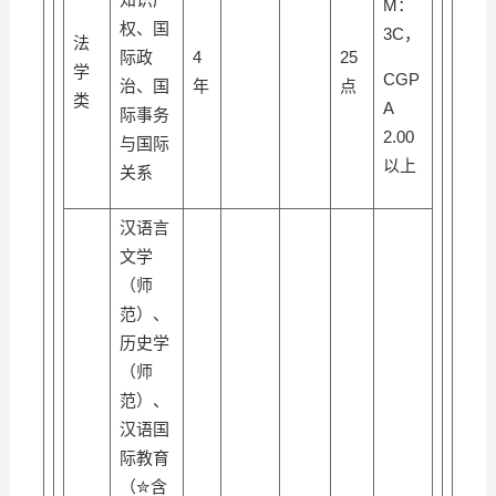
M：
权、国
3C，
法
际政
4
25
学
CGP
治、国
年
点
类
A
际事务
2.00
与国际
以上
关系
汉语言
文学
（师
范）、
历史学
（师
范）、
汉语国
际教育
（✮含