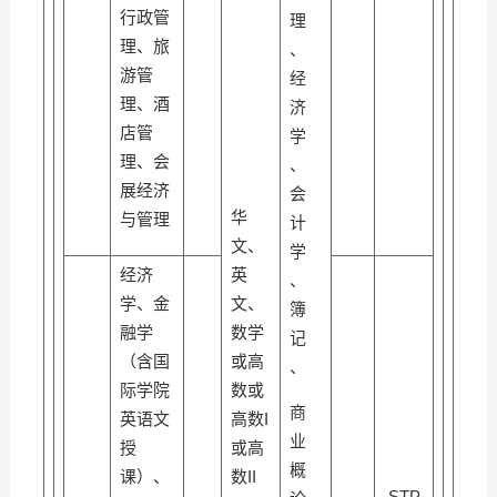
行政管
理
理、旅
、
游管
经
理、酒
济
店管
学
理、会
、
展经济
会
华
与管理
计
文、
学
经济
英
、
学、金
文、
簿
融学
数学
记
（含国
或高
、
际学院
数或
商
英语文
高数I
业
授
或高
概
课）、
数II
STP