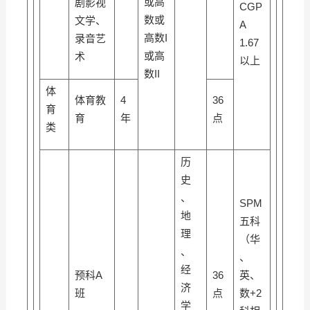
或高
剧影视
CGP
数或
文学、
A
高数I
录音艺
1.67
或高
术
以上
数II
体
体育教
4
36
育
育
年
点
类
历
史
、
SPM
地
五科
理
（华
、
、
经
预科A
36
英、
济
班
点
数+2
学