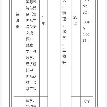
论
国际经
M：
、
济与贸
3C，
物
经
易（含
4
25
理
济
国际学
CGP
年
点
、
类
院英语
A
化
文授
2.00
学
课）、
以上
、
财政
生
学、税
物
收学、
等
经济统
计学、
国际商
务、金
融工程
法学、
STP
知识产