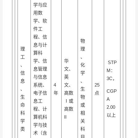
学与应
用数
学、软
件工
程、信
物
息与计
理
理
算科
工
、
学、信
华
STP
、
化
息管理
文、
M：
信
学
与信息
英
3C，
息
、
系统、
4
文、
25
、
生
CGP
电子信
年
高数
点
生
物
A
息工
Ⅰ或
命
或
2.00
程、计
高数
科
相
以上
算机科
II
学
关
学与技
类
科
术（含
目