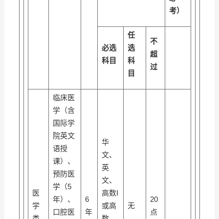
考）
任
不
必选
选
超
科目
科
过
目
临床医
学（含
国际学
院英文
华
语授
文、
课）、
英
预防医
文、
学（5
医
高数I
年）、
6
20
学
或高
无
口腔医
年
点
类
数