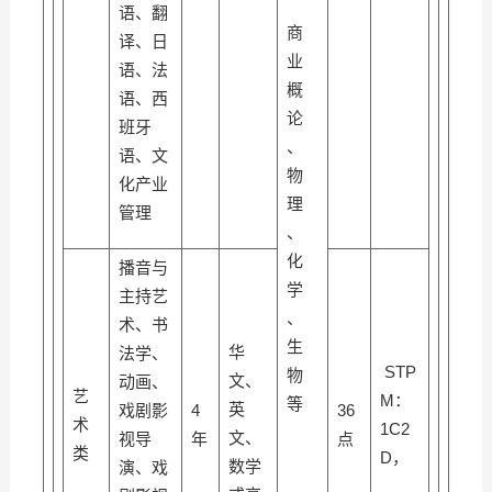
语、翻
商
译、日
业
语、法
概
语、西
论
班牙
、
语、文
物
化产业
理
管理
、
化
播音与
学
主持艺
、
术、书
生
华
法学、
STP
物
文、
动画、
艺
M：
等
英
戏剧影
4
36
术
1C2
文、
视导
年
点
类
D，
数学
演、戏