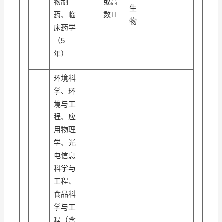
物制
或高
生
药、临
数Ⅱ
物
床药学
（5
年）
环境科
学、环
境与工
程、应
用物理
学、光
电信息
科学与
工程、
食品科
学与工
程（含