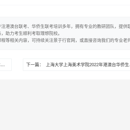
专注港澳台联考、华侨生联考培训多年，拥有专业的教研团队，提供
务，助力考生顺利考取理想院校。
课程等相关内容，可持续关注景于行官网，或直接咨询我们的专业老
南
下一篇：
上海大学上海美术学院2022年港澳台华侨生联考艺术类本科专业招生章程