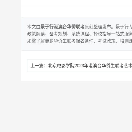
本文由
景于行港澳台华侨联考
原创整理发布。景于行
政策解读、备考规划、系统课程、择校指导一站式服
如需了解更多华侨生联考报名条件、考试政策、培训
上一篇：
北京电影学院2023年港澳台华侨生联考艺术类本科、高职招生系统使用指