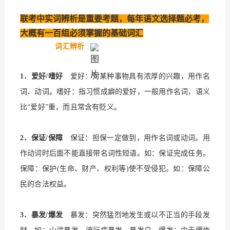
联考中实词辨析是重要考题，每年语文选择题必考，
大概有一百组必须掌握的基础词汇
词汇辨析
1．爱好/嗜好
爱好：对某种事物具有浓厚的兴趣，用作名
词、动词。嗜好：指习惯成癖的爱好，一般用作名词，语义
比
“爱好”重，而且常含有贬义。
2．保证/保障
保证：担保一定做到，用作名词或动词。用
作动词时后面不能直接带名词性短语。如：保证完成任务。
保障：保护
(生命、财产、权利等)使不受侵犯。如：保障公
民的合法权益。
3．暴发/爆发
暴发：突然猛烈地发生或以不正当的手段发