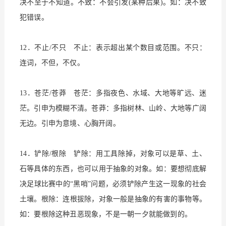
决不至于不知道。不致：不会引发(某种后果)。如：决不致
犯错误。
12．不止/不只 不止：表示超出某个数目或范围。不只：
连词，不但，不仅。
13．苍茫/苍莽 苍茫：多指夜色、水域、大地等旷远、迷
茫。引申为模糊不清。苍莽：多指树林、山岭、大地等广阔
无边。引申为意境、心胸开阔。
14．铲除/根除 铲除：用工具除掉，对象可以是草、土、
石等具体的东西，也可以用于抽象的对象。如：要想彻底解
决足球比赛中的“黑哨”问题，必须铲除产生这一现象的社会
土壤。根除：连根拔除，对象一般是抽象的有害的事物等。
如：要根除这种丑恶现象，不是一朝一夕就能做到的。