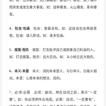
财。如：山洪暴发、流行病暴发、暴发户。爆发：由于爆炸
而突发或发生重大事变。如：战争爆发、火山爆发、革命爆
发。
4．包含/包涵
包含：里面含有。如：这段话包含两层意
思。包涵：请人原谅。如：请多包涵。
5．报复/抱负
报复：打击批评自己或损害自己利益的人。
如：打击报复。抱负：远大志向。如：从小树立远大抱负。
6．本义/本意
本义：词的本来意义，与引申义、比喻义相
对。本意：心里本来的想法、目的。
7．必须/必需 必须：副词，用在动词之前，表示“一定
要”。如：你必须把作业完成。必需：动词，“一定要有”，